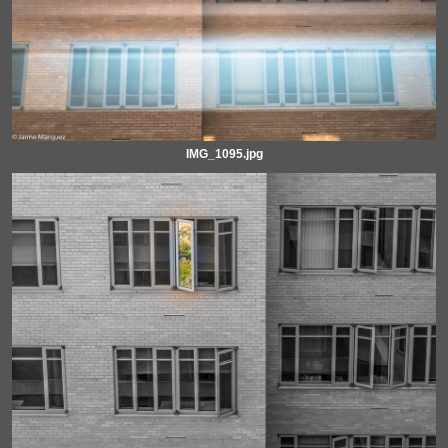
IMG_1095.jpg