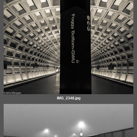
IMG_2348.jpg