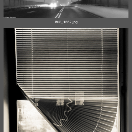
IMG_1662.jpg