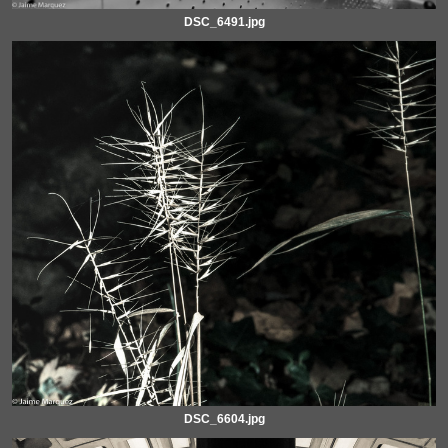
DSC_6491.jpg
DSC_6604.jpg